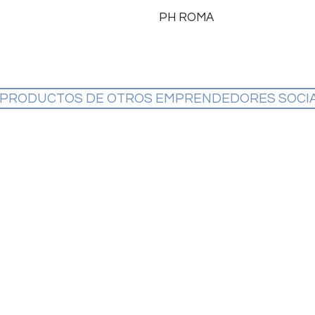
PH ROMA
 PRODUCTOS DE OTROS EMPRENDEDORES SOCI
Emprendimientos
Palenque
EsperanZa
LH
Luz de Esperanza
Panadería de Itatí
©2020 by
Construyendo Argentina