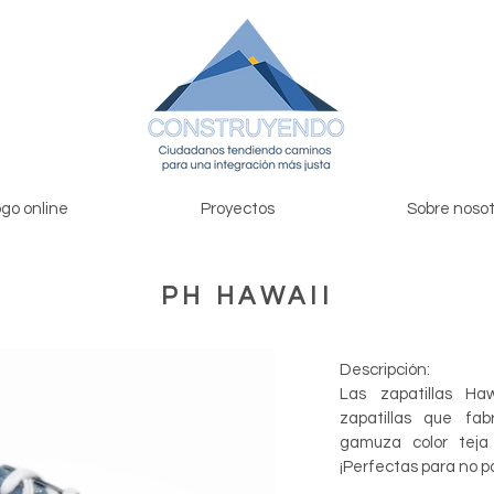
go online
Proyectos
Sobre nosot
PH HAWAII
Descripción:
Las zapatillas Ha
zapatillas que fa
gamuza color teja
¡Perfectas para no p