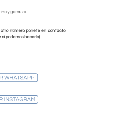
ino y gamuza.
ás otro número ponete en contacto
r si podemos hacerlo).
R WHATSAPP
R INSTAGRAM