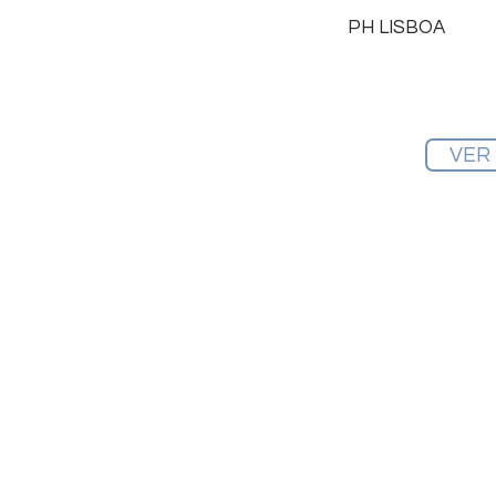
PH LISBOA
VER
Home
Sobre nosotros
Contacto