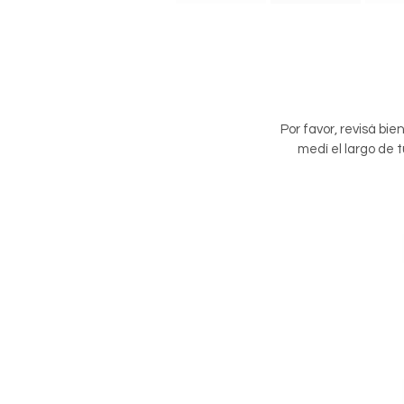
Por favor, revisá bie
medí el largo de 