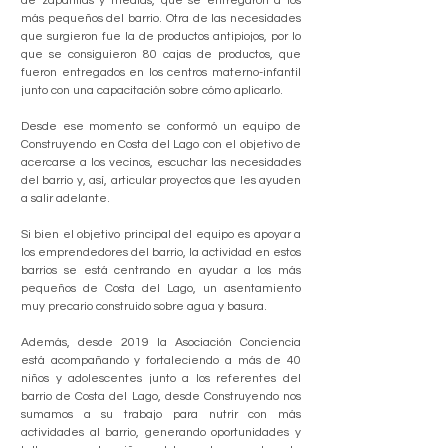
de zapatillas y medias, que se entregaron a los
más pequeños del barrio. Otra de las necesidades
que surgieron fue la de productos antipiojos, por lo
que se consiguieron 80 cajas de productos, que
fueron entregados en los centros materno-infantil
junto con una capacitación sobre cómo aplicarlo.
Desde ese momento se conformó un equipo de
Construyendo en Costa del Lago con el objetivo de
acercarse a los vecinos, escuchar las necesidades
del barrio y, así, articular proyectos que les ayuden
a salir adelante.
Si bien el objetivo principal del equipo es apoyar a
los emprendedores del barrio, la actividad en estos
barrios se está centrando en ayudar a los más
pequeños de Costa del Lago, un asentamiento
muy precario construido sobre agua y basura.​
Además, desde 2019 la Asociación Conciencia
está acompañando y fortaleciendo a más de 40
niños y adolescentes junto a los referentes del
barrio de Costa del Lago, d
esde Construyendo nos
sumamos a su trabajo para nutrir con más
actividades al barrio, generando oportunidades y