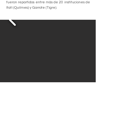
fueron repartidos entre más de 20 instituciones de
Itatí (Quilmes) y Garrote (Tigre).
Emprendimientos
Home
EsperanZa
Sobre nosotros
Luz de Esperanza
Contacto